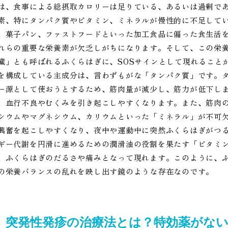
は、食事による総摂取カロリーは足りている、あるいは過剰で
素、特にタンパク質やビタミン、ミネラルが慢性的に不足して
、菓子パン、ファストフードといった加工食品に偏った食生活
れらの重要な栄養素が欠乏しがちになります。そして、この栄
臓」とも呼ばれるふくらはぎに、SOSサインとして現れること
を構成している主成分は、言わずもがな「タンパク質」です。
ー源として使おうとするため、筋肉量が減少し、筋力が低下し
、血行不良やむくみを引き起こしやすくなります。また、筋肉
シウムやマグネシウム、カリウムといった「ミネラル」が不可
興奮を起こしやすくなり、夜中や運動中に突然ふくらはぎがつ
ギー代謝を円滑に進めるための潤滑油の役割を果たす「ビタミ
、ふくらはぎのだるさや痛みとなって現れます。このように、
の栄養バランスの乱れを映し出す鏡のような存在なのです。
突発性発疹の治療法とは？特効薬がな