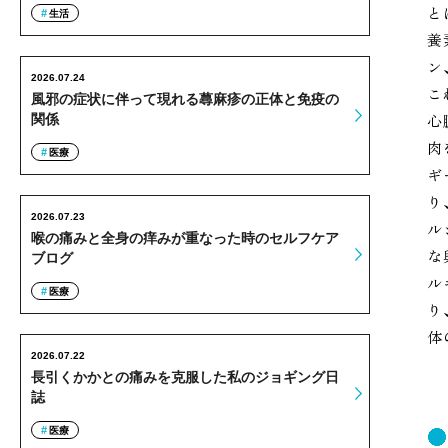
と
生活
養
ン
2026.07.24
こ
風邪の症状に伴って現れる蕁麻疹の正体と免疫の
心
関係
肉
医療
ギ
り
2026.07.23
ル
喉の痛みと全身の痒みが重なった時のセルフケア
な
ブログ
ル
医療
り
体
2026.07.22
長引くかかとの痛みを克服した私のジョギング日
誌
医療