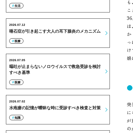
も
生活
こ
3
は
2026.07.12
唾石症が引き起こす大人の耳下腺炎のメカニズム
か
っ
医療
け
娘
2026.07.05
嘔吐が止まらないノロウイルスで救急受診を検討
すべき基準
医療
2026.07.02
突
水疱瘡の記憶が曖昧な時に受診すべき検査と対策
に
知識
が
の