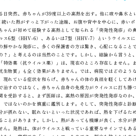
る日突然、赤ちゃんが39度以上の高熱を出す。他に咳や鼻水と
日続いた熱がすっと下がった途端、お腹や背中を中心に、赤い
ちゃんが初めて経験する高熱として知られる「突発性発疹」の
ルス6型（HHV-6）、あるいは7型（HHV-7）というウイル
の鮮やかな発疹に、多くの保護者の方は驚き、心配になること
の？」と考えるのは当然のことです。しかし、結論から言うと
「特効薬（抗ウイルス薬）」は、現在のところ存在しません。
抗生物質」も全く効果がありません。では、病院ではどのよう
、現れている症状を和らげ、赤ちゃんの体の負担を軽くしてあ
で治すのではなく、赤ちゃん自身の免疫力がウイルスに打ち勝
関を受診すると、まず医師は、高熱の原因が突発性発疹なのか
）ではないのかを慎重に鑑別します。そして、突発性発疹と診
分が摂れない、眠れないといった状況であれば、熱を下げるた
ることがあります。しかし、熱があっても機嫌が良く、水分が
せん。発熱は、体がウイルスと戦っている重要なサインでもあ