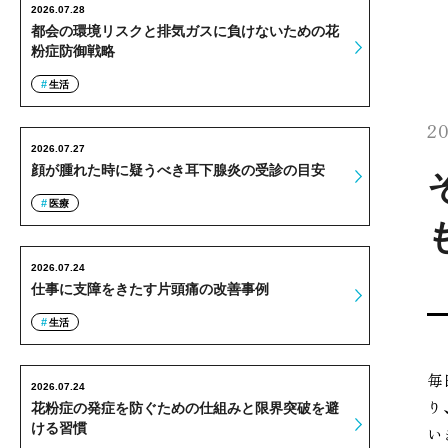
2026.07.28
都会の環境リスクと排気ガスに負けないための花
粉症防御戦略
生活
20
2026.07.27
顔が腫れた時に疑うべき耳下腺炎の受診の目安
医療
2026.07.24
仕事に支障をきたす片頭痛の改善事例
生活
毎
2026.07.24
り
花粉症の発症を防ぐための仕組みと限界突破を避
ける習慣
い