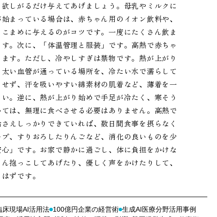
、欲しがるだけ与えてあげましょう。母乳やミルクに
が始まっている場合は、赤ちゃん用のイオン飲料や、
、こまめに与えるのがコツです。一度にたくさん飲ま
ます。次に、「体温管理と服装」です。高熱で赤ちゃ
ります。ただし、冷やしすぎは禁物です。熱が上がり
、太い血管が通っている場所を、冷たい水で濡らして
させず、汗を吸いやすい綿素材の肌着など、薄着を一
さい。逆に、熱が上がり始めで手足が冷たく、寒そう
いては、無理に食べさせる必要はありません。高熱で
給さえしっかりできていれば、数日間食事を摂らなく
ープ、すりおろしたりんごなど、消化の良いものを少
安心」です。お家で静かに過ごし、体に負担をかけな
さん抱っこしてあげたり、優しく声をかけたりして、
るはずです。
臨床現場AI活用法
100億円企業の経営術
生成AI医療分野活用事例