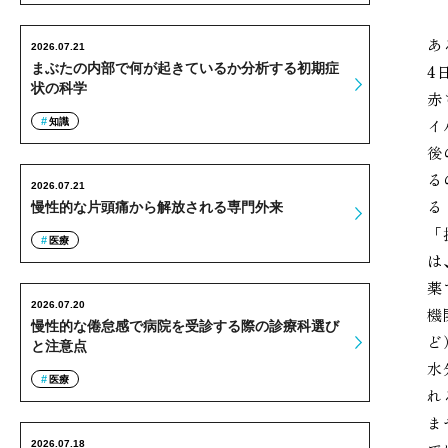
あ
2026.07.21
まぶたの内部で何が起きているか分析する初期症
4
状の科学
赤
イ
知識
後
る
2026.07.21
る
慢性的な片頭痛から解放される専門外来
「
医療
は
薬
2026.07.20
機
慢性的な倦怠感で病院を受診する際の診療科選び
ど
と注意点
水
医療
れ
ま
2026.07.18