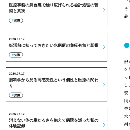
で
医療事務の舞台裏で繰り広げられる会計処理の苦
そ
悩と真実
最
知識
2026.07.17
妊活前に知っておきたい水疱瘡の免疫有無と影響
知識
娘
を
2026.07.17
っ
脳科学から見る高感受性という個性と医療の関わ
し
り
安
知識
胸
告
2026.07.12
水
消えない体の重だるさを抱えて病院を巡った私の
剤
体験記録