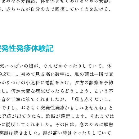
こまめな水分補給、体を休ませてあげるための安静、
が、赤ちゃんが自分の力で回復していくのを助ける、
突発性発疹体験記
元気いっぱいの娘が、なんだかぐったりしていて、体
9.2℃」。初めて見る高い数字に、私の頭は一瞬で真
かかりつけの小児科に電話をかけ、夕方の診察を予約
なし。何か大変な病気だったらどうしよう、という不
の音を丁寧に診てくれましたが、「喉も赤くないし、
いですし、おそらく突発性発疹かもしれませんね」と
に発疹が出てきたら、診断が確定します。それまでは
かに説明してくれました。その日は、念のために解熱
高熱は続きました。熱が高い時はぐったりしていて