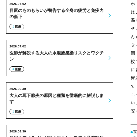
ホ
2026.07.02
目尻のものもらいが警告する全身の疲労と免疫力
は
の低下
湯
医療
せ
ん
き
2026.07.02
固
医師が解説する大人の水疱瘡感染リスクとワクチ
ン
枚
に
医療
胃
て
2026.06.30
し
大人の耳下腺炎の原因と種類を徹底的に解説しま
す
い
安
医療
2026.06.30
医