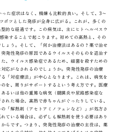
いった症状はなく、機嫌も比較的良い。そして、3〜
ポツポツとした発疹が全身に広がる。これが、多くの
典型的な経過です。この病気は、主にヒトヘルペスウ
スに感染することで起こります。初めての高熱と、その
でしょう。そして、「何か治療法はあるの？薬で治せ
、突発性発疹の原因であるウイルスそのものを退治す
また、ウイルス感染症であるため、細菌を殺すための
な対応がなされるのでしょうか。突発性発疹の治療
げる「対症療法」が中心となります。これは、病気を
つのを、周りがサポートするという考え方です。医療
、あるいは他の重篤な病気（髄膜炎や尿路感染症な
断された場合、高熱で赤ちゃんがぐったりしている、
めの「解熱剤（アセトアミノフェンなど）」が処方さ
摂れている場合は、必ずしも解熱剤を使う必要はあり
るからです。つまり、突発性発疹の治療の主役は、薬