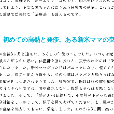
はなく、家庭での「ホームケア」なのです。脱水を防ぐための
して何より、不安な赤ちゃんに寄り添う保護者の愛情。これら
も重要で効果的な「治療法」と言えるのです。
初めての高熱と発疹。ある新米ママの
が生後8ヶ月を迎えた、ある日の午後のことでした。いつもは
触ると明らかに熱い。体温計を脇に挟むと、表示されたのは「3
白になりました。新米ママだった私はパニックになり、慌てて
ました。病院へ向かう道中も、私の心臓はバクバクと鳴りっぱ
で胸が押しつぶされそうでした。診察室で、医師は娘の喉や胸
の音もきれいですね。咳や鼻水もない。機嫌もそれほど悪くな
げました。そして、「熱が3〜4日続いて、その熱が下がった後
分補給をしっかりして、様子を見てあげてください」と、穏や
の坐薬を処方してもらい、帰宅しました。それから3日間、娘の