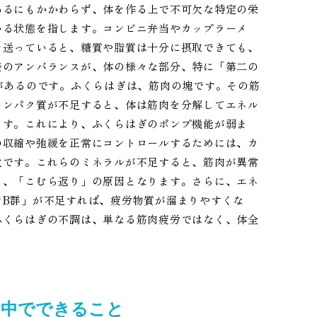
あるにもかかわらず、体を作る上で不可欠な特定の栄
いる状態を指します。コンビニ弁当やカップラーメ
を送っていると、糖質や脂質は十分に摂取できても、
養のアンバランスが、体の様々な部分、特に「第二の
があるのです。ふくらはぎは、筋肉の塊です。その筋
タンパク質が不足すると、体は筋肉を分解してエネル
ます。これにより、ふくらはぎのポンプ機能が弱ま
の収縮や弛緩を正常にコントロールするためには、カ
欠です。これらのミネラルが不足すると、筋肉が異常
る、「こむら返り」の原因となります。さらに、エネ
ンB群」が不足すれば、疲労物質が溜まりやすくな
ふくらはぎの不調は、単なる筋肉疲労ではなく、体全
い中でできること