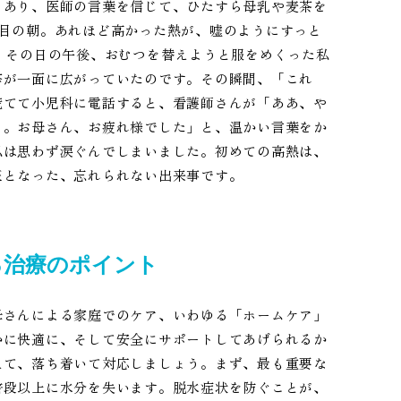
もあり、医師の言葉を信じて、ひたすら母乳や麦茶を
日目の朝。あれほど高かった熱が、嘘のようにすっと
、その日の午後、おむつを替えようと服をめくった私
疹が一面に広がっていたのです。その瞬間、「これ
慌てて小児科に電話すると、看護師さんが「ああ、や
よ。お母さん、お疲れ様でした」と、温かい言葉をか
私は思わず涙ぐんでしまいました。初めての高熱は、
証となった、忘れられない出来事です。
る治療のポイント
母さんによる家庭でのケア、いわゆる「ホームケア」
かに快適に、そして安全にサポートしてあげられるか
えて、落ち着いて対応しましょう。まず、最も重要な
普段以上に水分を失います。脱水症状を防ぐことが、