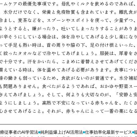
ームケアの最優先事項です。母乳やミルクを飲めるのであれば
、水分だけでなく、栄養と免疫物質も含まれています。離乳食
冷まし、麦茶などを、スプーンやスポイトを使って、少量ずつ
ようとすると、嫌がったり、吐いてしまったりすることがあり
が辛そうにしている場合は、体を冷やしてあげると少し楽にな
って手足も熱い時は、首の周りや脇の下、足の付け根といった
く絞ったタオルなどで冷やしてあげましょう。服装は、厚着を
で十分です。汗をかいたら、こまめに着替えさせてあげてくだ
震えている時は、体を温めてあげる必要があります。食事につ
腸の働きも弱っているため、食欲がないのが普通です。水分補
も問題ありません。食べたがるようであれば、おかゆや野菜ス
与えてあげましょう。そして、何よりも大切なのが、「安静と
ようにしましょう。高熱で不安になっている赤ちゃんを、たく
心させてあげること。それが、赤ちゃんにとって一番の薬にな
療従事者のAI学習法
純利益爆上げAI活用法
仕事効率化最新サービス