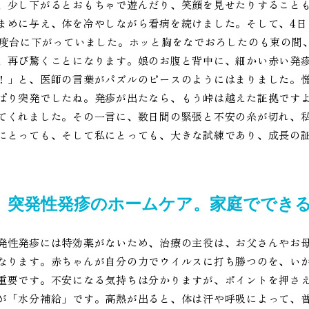
、少し下がるとおもちゃで遊んだり、笑顔を見せたりすること
まめに与え、体を冷やしながら看病を続けました。そして、4
6度台に下がっていました。ホッと胸をなでおろしたのも束の間
、再び驚くことになります。娘のお腹と背中に、細かい赤い発
！」と、医師の言葉がパズルのピースのようにはまりました。
ぱり突発でしたね。発疹が出たなら、もう峠は越えた証拠です
てくれました。その一言に、数日間の緊張と不安の糸が切れ、
にとっても、そして私にとっても、大きな試練であり、成長の
突発性発疹のホームケア。家庭ででき
発性発疹には特効薬がないため、治療の主役は、お父さんやお
なります。赤ちゃんが自分の力でウイルスに打ち勝つのを、い
重要です。不安になる気持ちは分かりますが、ポイントを押さ
が「水分補給」です。高熱が出ると、体は汗や呼吸によって、