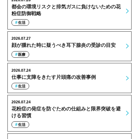
都会の環境リスクと排気ガスに負けないための花
粉症防御戦略
生活
2026.07.27
顔が腫れた時に疑うべき耳下腺炎の受診の目安
医療
2026.07.24
仕事に支障をきたす片頭痛の改善事例
生活
2026.07.24
花粉症の発症を防ぐための仕組みと限界突破を避
ける習慣
生活