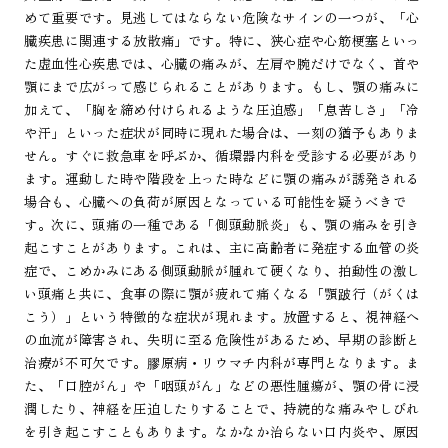
めて重要です。見逃してはならない危険なサインの一つが、「心
臓疾患に関連する放散痛」です。特に、狭心症や心筋梗塞といっ
た虚血性心疾患では、心臓の痛みが、左肩や腕だけでなく、首や
顎にまで広がって感じられることがあります。もし、顎の痛みに
加えて、「胸を締め付けられるような圧迫感」「息苦しさ」「冷
や汗」といった症状が同時に現れた場合は、一刻の猶予もありま
せん。すぐに救急車を呼ぶか、循環器内科を受診する必要があり
ます。運動した時や階段を上った時などに顎の痛みが誘発される
場合も、心臓への負荷が原因となっている可能性を疑うべきで
す。次に、頭痛の一種である「側頭動脈炎」も、顎の痛みを引き
起こすことがあります。これは、主に高齢者に発症する血管の炎
症で、こめかみにある側頭動脈が腫れて硬くなり、拍動性の激し
い頭痛と共に、食事の際に顎が疲れて痛くなる「顎跛行（がくは
こう）」という特徴的な症状が現れます。放置すると、視神経へ
の血流が障害され、失明に至る危険性があるため、早期の診断と
治療が不可欠です。膠原病・リウマチ内科が専門となります。ま
た、「口腔がん」や「咽頭がん」などの悪性腫瘍が、顎の骨に浸
潤したり、神経を圧迫したりすることで、持続的な痛みやしびれ
を引き起こすこともあります。なかなか治らない口内炎や、原因