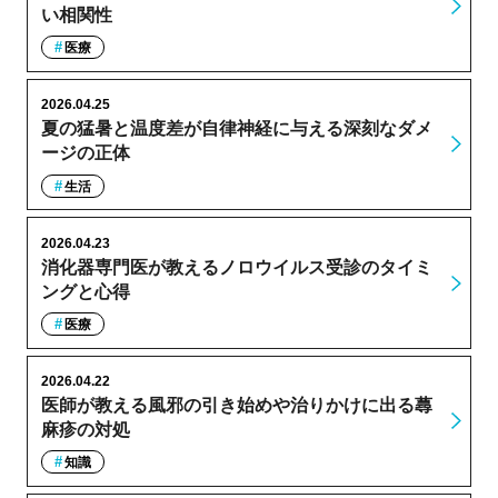
い相関性
医療
2026.04.25
夏の猛暑と温度差が自律神経に与える深刻なダメ
ージの正体
生活
2026.04.23
消化器専門医が教えるノロウイルス受診のタイミ
ングと心得
医療
2026.04.22
医師が教える風邪の引き始めや治りかけに出る蕁
麻疹の対処
知識