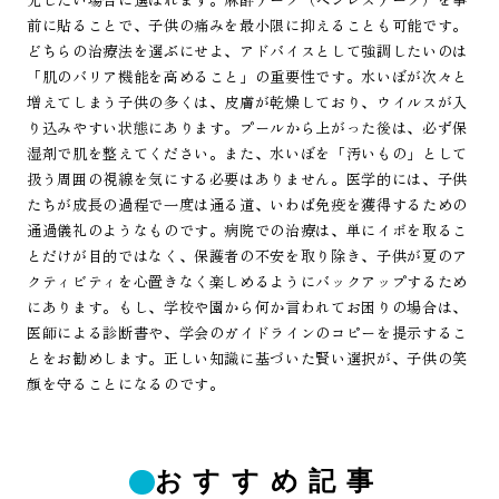
前に貼ることで、子供の痛みを最小限に抑えることも可能です。
どちらの治療法を選ぶにせよ、アドバイスとして強調したいのは
「肌のバリア機能を高めること」の重要性です。水いぼが次々と
増えてしまう子供の多くは、皮膚が乾燥しており、ウイルスが入
り込みやすい状態にあります。プールから上がった後は、必ず保
湿剤で肌を整えてください。また、水いぼを「汚いもの」として
扱う周囲の視線を気にする必要はありません。医学的には、子供
たちが成長の過程で一度は通る道、いわば免疫を獲得するための
通過儀礼のようなものです。病院での治療は、単にイボを取るこ
とだけが目的ではなく、保護者の不安を取り除き、子供が夏のア
クティビティを心置きなく楽しめるようにバックアップするため
にあります。もし、学校や園から何か言われてお困りの場合は、
医師による診断書や、学会のガイドラインのコピーを提示するこ
とをお勧めします。正しい知識に基づいた賢い選択が、子供の笑
顔を守ることになるのです。
おすすめ記事