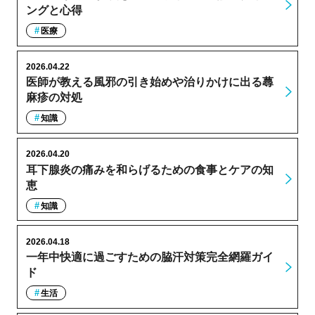
ングと心得
医療
2026.04.22
医師が教える風邪の引き始めや治りかけに出る蕁
麻疹の対処
知識
2026.04.20
耳下腺炎の痛みを和らげるための食事とケアの知
恵
知識
2026.04.18
一年中快適に過ごすための脇汗対策完全網羅ガイ
ド
生活