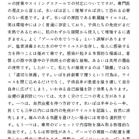
ルの授業やスイミングスクールでの対応についてですが、専門医
の視点から言えば、水いぼは正しく理解すれば決して恐れる必要
のない疾患です。まず、水いぼの原因である軟属腫ウイルスは、
実は環境中にはごく普通に存在しており、子供たちの免疫がまだ
未熟であるために、肌のわずかな隙間から侵入して増殖するに過
ぎません。よく「プールの水でうつる」という誤解があります
が、塩素消毒された水の中でウイルスが生存し、他人に感染する
力を持つことは極めて稀です。感染が起きる本質的な場面は、着
替えの際や休憩中の子供同士の密接な接触、あるいは共用の備品
の使用です。したがって、私たちが推奨するのは「隔離」ではな
く「適切な保護」です。いぼを絆創膏で覆うという行為は、ウイ
ルスを閉じ込めるだけでなく、子供自身が患部を掻き壊して自分
自身に広げてしまう、いわゆる自己接種を防ぐ効果もあります。
治療の選択肢については、大きく分けて二つの考え方がありま
す。一つは、自然治癒を待つ方針です。水いぼは半年から一年、
長くても三年以内には体内の免疫がウイルスを認識し、自然に消
失します。痛みのある処置を避けたい場合には有効な選択肢で
す。もう一つは、専用のピンセットで内容物を摘み取る物理的な
除去です。こちらは即効性があり、プールでの周囲への配慮を優
先したい場合に選ばれます。麻酔テープ（ペンレステープ）を事