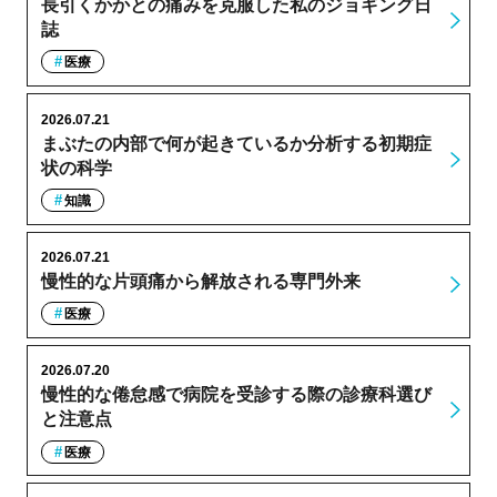
長引くかかとの痛みを克服した私のジョギング日
誌
医療
2026.07.21
まぶたの内部で何が起きているか分析する初期症
状の科学
知識
2026.07.21
慢性的な片頭痛から解放される専門外来
医療
2026.07.20
慢性的な倦怠感で病院を受診する際の診療科選び
と注意点
医療