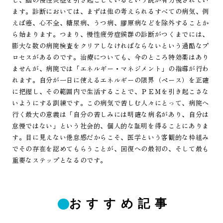
ます。診断においては、まずは他の考えられるすべての病気、例
えば癌、心不全、糖尿病、うつ病、膠原病などを除外することか
ら始まります。つまり、慢性疲労症候群の診断がつくまでには、
膨大な数の病院検査をクリアしなければならないという過酷なプ
ロセスがあるのです。治療についても、今のところ特効薬はあり
ませんが、病院では「エネルギー・マネジメント」の指導が行わ
れます。自分が一日に使えるエネルギーの限界（ペース）を正確
に把握し、その範囲内で生活することで、ＰＥＭを引き起こさな
いようにする訓練です。この病気で苦しむ人々にとって、病院へ
行く最大の意義は「自分の苦しみには明確な病名があり、自分は
怠慢ではない」という社会的、個人的な証明を得ることにありま
す。目に見えない倦怠感だからこそ、医学という客観的な枠組み
でその存在を認めてもらうことが、回復への最初の、そして最も
重要なステップとなるのです。
おすすめ記事