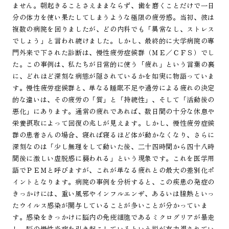
ません。朝起きることさえままならず、歯を磨くことだけで一日
分の体力を使い果たしてしまうような極限の疲労感。当初、彼は
複数の病院を回りましたが、どの内科でも「異常なし、ストレス
でしょう」と言われ続けました。しかし、最終的に大学病院の専
門外来で下された診断は、慢性疲労症候群（ＭＥ／ＣＦＳ）でし
た。この事例は、私たちが日常的に使う「疲れ」という言葉の裏
に、どれほど深刻な病態が隠されているかを如実に物語っていま
す。慢性疲労症候群と、単なる睡眠不足や過労による疲れの決定
的な違いは、その疲労の「質」と「持続性」、そして「活動後の
悪化」にあります。通常の疲れであれば、数日間の十分な休息や
栄養摂取によって回復の兆しが見えます。しかし、慢性疲労症候
群の患者さんの場合、寝れば寝るほど体が動かなくなり、さらに
深刻なのは「少し無理をして動いた後、二十四時間から四十八時
間後に激しい虚脱感に襲われる」という現象です。これを医学用
語でＰＥＭと呼びますが、これが単なる疲れとの最大の差別化ポ
イントとなります。病院の事例を分析すると、この疾患の発症の
きっかけには、重い風邪やインフルエンザ、あるいは腺熱といっ
たウイルス感染が関与していることが多いことが分かっていま
す。感染をきっかけに脳内の免疫細胞であるミクログリアが暴走
し、脳の慢性炎症を引き起こしているという説が有力視されてい