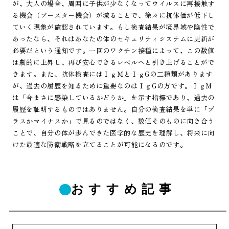
が、大人の場合、周囲に子供が少なくなってウイルスに再接触す
る機会（ブースター機会）が減ることで、徐々に抗体価が低下し
ていく現象が確認されています。もし検査結果が境界域や陰性で
あったなら、それはあなたの体のセキュリティシステムに更新が
必要だという通知です。一回のワクチン接種によって、この数値
は劇的に上昇し、再び安心できるレベルへと引き上げることがで
きます。また、抗体検査にはＩｇＭとＩｇGの二種類があります
が、過去の履歴を知るために重要なのはＩｇGの方です。ＩｇＭ
は「今まさに感染しているかどうか」を示す指標であり、過去の
履歴を証明するものではありません。自分の検査結果を単に「プ
ラスかマイナスか」で見るのではなく、数値そのものに向き合う
ことで、自分の体が歩んできた医学的な歴史を理解し、将来に向
けた最適な防衛戦略を立てることが可能になるのです。
おすすめ記事