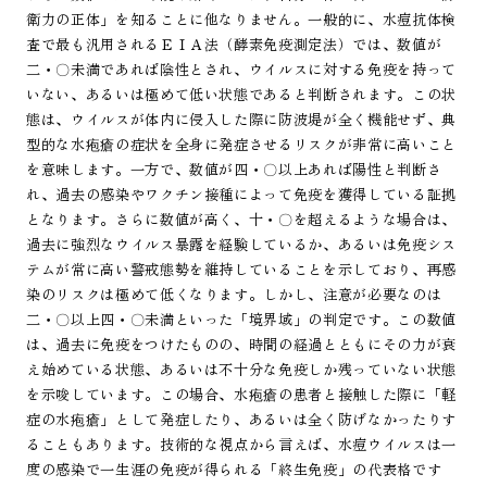
衛力の正体」を知ることに他なりません。一般的に、水痘抗体検
査で最も汎用されるＥＩＡ法（酵素免疫測定法）では、数値が
二・〇未満であれば陰性とされ、ウイルスに対する免疫を持って
いない、あるいは極めて低い状態であると判断されます。この状
態は、ウイルスが体内に侵入した際に防波堤が全く機能せず、典
型的な水疱瘡の症状を全身に発症させるリスクが非常に高いこと
を意味します。一方で、数値が四・〇以上あれば陽性と判断さ
れ、過去の感染やワクチン接種によって免疫を獲得している証拠
となります。さらに数値が高く、十・〇を超えるような場合は、
過去に強烈なウイルス暴露を経験しているか、あるいは免疫シス
テムが常に高い警戒態勢を維持していることを示しており、再感
染のリスクは極めて低くなります。しかし、注意が必要なのは
二・〇以上四・〇未満といった「境界域」の判定です。この数値
は、過去に免疫をつけたものの、時間の経過とともにその力が衰
え始めている状態、あるいは不十分な免疫しか残っていない状態
を示唆しています。この場合、水疱瘡の患者と接触した際に「軽
症の水疱瘡」として発症したり、あるいは全く防げなかったりす
ることもあります。技術的な視点から言えば、水痘ウイルスは一
度の感染で一生涯の免疫が得られる「終生免疫」の代表格です