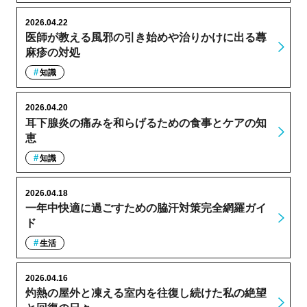
2026.04.22
医師が教える風邪の引き始めや治りかけに出る蕁
麻疹の対処
知識
2026.04.20
耳下腺炎の痛みを和らげるための食事とケアの知
恵
知識
2026.04.18
一年中快適に過ごすための脇汗対策完全網羅ガイ
ド
生活
2026.04.16
灼熱の屋外と凍える室内を往復し続けた私の絶望