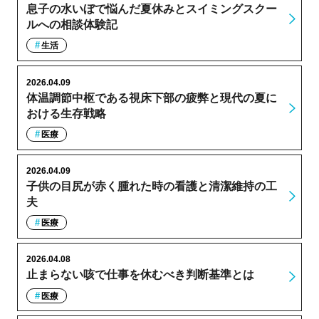
息子の水いぼで悩んだ夏休みとスイミングスクー
ルへの相談体験記
生活
2026.04.09
体温調節中枢である視床下部の疲弊と現代の夏に
おける生存戦略
医療
2026.04.09
子供の目尻が赤く腫れた時の看護と清潔維持の工
夫
医療
2026.04.08
止まらない咳で仕事を休むべき判断基準とは
医療