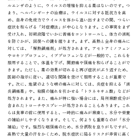
ルエンザのように、ウイルスの増殖を抑える薬はないのです。つ
まり、ヘルパンギーナの治療は、ウイルスに対する抵抗力を高
め、自身の免疫力でウイルスを体から追い出すまでの間、つらい
症状を和らげる「対症療法」が中心となります。この事実をまず
受け入れ、初期段階でいかに苦痛をコントロールし、体力の消耗
を防ぐかが、回復への鍵を握ります。まず、高熱と全身の痛みに
対しては、「解熱鎮痛剤」が処方されます。アセトアミノフェン
やロキソプロフェン、イブプロフェンなどが一般的で、これらを
服用することで、体温を下げ、関節痛や頭痛を和らげることがで
きます。ただし、薬の効果が切れると再び症状がぶり返すため、
医師の指示に従い、適切な間隔を空けて服用することが重要で
す。次に、地獄のような喉の痛みに対しては、炎症を抑える「消
炎鎮痛薬」や、粘膜の腫れを引かせる「トラネキサム酸」などが
処方されます。また、痛みが特に強い場合には、局所麻酔成分が
含まれたトローチやスプレーが処方されることもあります。これ
らは食事の前に使用すると、一時的に痛みが麻痺し、水分や栄養
の補給がしやすくなります。そして、何よりも重要なのが「水分
補給」です。強烈な咽頭痛のため、水分摂取を怠りがちですが、
高熱で大量の汗をかくため、脱水症状に陥るリスクが非常に高く